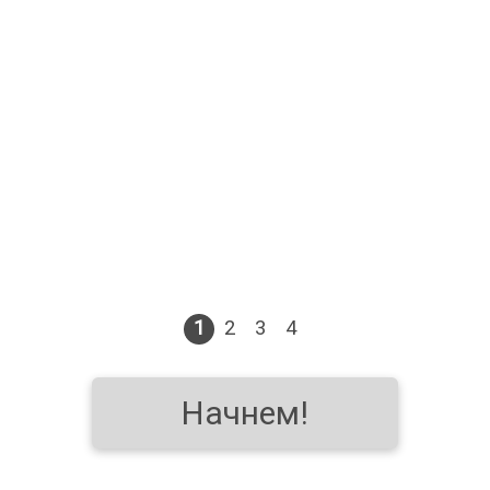
1
2
3
4
Начнем!